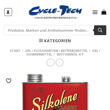
Zum
Inhalt
springen
Products
search
KATEGORIEN
START
/
OEL / FLÜSSIGKEITEN / BETRIEBSMITTEL
/
OEL /
SCHMIERMITTEL
/
MOTORENÖL 4-T