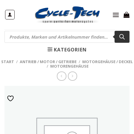
Zum
Inhalt
springen
Products
search
KATEGORIEN
START
/
ANTRIEB / MOTOR / GETRIEBE
/
MOTORGEHÄUSE / DECKEL
/
MOTORENGEHÄUSE