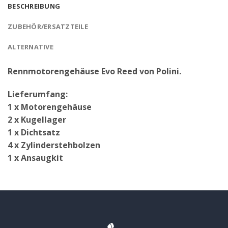
BESCHREIBUNG
ZUBEHÖR/ERSATZTEILE
ALTERNATIVE
Rennmotorengehäuse Evo Reed von Polini.
Lieferumfang:
1 x Motorengehäuse
2 x Kugellager
1 x Dichtsatz
4 x Zylinderstehbolzen
1 x Ansaugkit