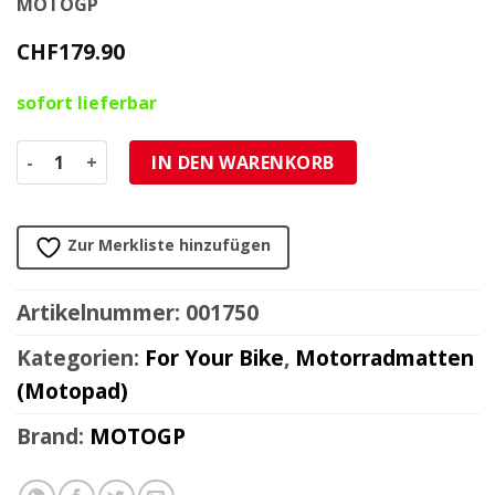
MOTOGP
CHF
179.90
sofort lieferbar
Moto Teppich MotoGP antirutsch PARC FERME WINNER 180
IN DEN WARENKORB
Zur Merkliste hinzufügen
Artikelnummer:
001750
Kategorien:
For Your Bike
,
Motorradmatten
(Motopad)
Brand:
MOTOGP