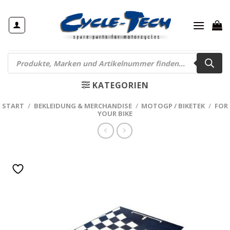
Zum
Inhalt
springen
Products
search
KATEGORIEN
START
/
BEKLEIDUNG & MERCHANDISE
/
MOTOGP / BIKETEK
/
FOR
YOUR BIKE