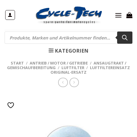
Zum
Inhalt
springen
Products
search
KATEGORIEN
START
/
ANTRIEB / MOTOR / GETRIEBE
/
ANSAUGTRAKT /
GEMISCHAUFBEREITUNG
/
LUFTFILTER
/
LUFTFILTEREINSATZ
ORIGINAL-ERSATZ