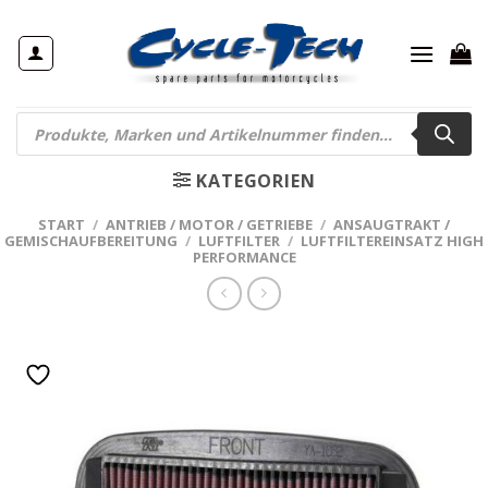
Zum
Inhalt
springen
Products
search
KATEGORIEN
START
/
ANTRIEB / MOTOR / GETRIEBE
/
ANSAUGTRAKT /
GEMISCHAUFBEREITUNG
/
LUFTFILTER
/
LUFTFILTEREINSATZ HIGH
PERFORMANCE