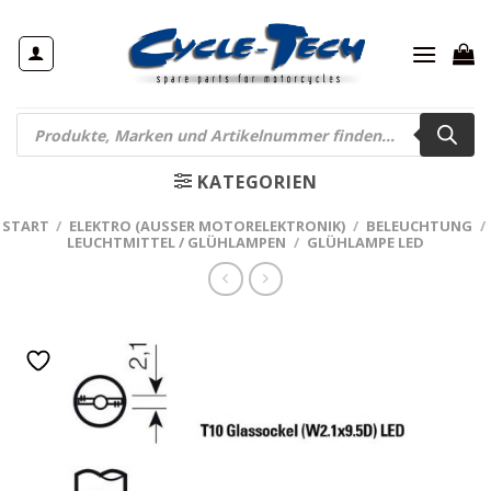
Zum
Inhalt
springen
Products
search
KATEGORIEN
START
/
ELEKTRO (AUSSER MOTORELEKTRONIK)
/
BELEUCHTUNG
/
LEUCHTMITTEL / GLÜHLAMPEN
/
GLÜHLAMPE LED