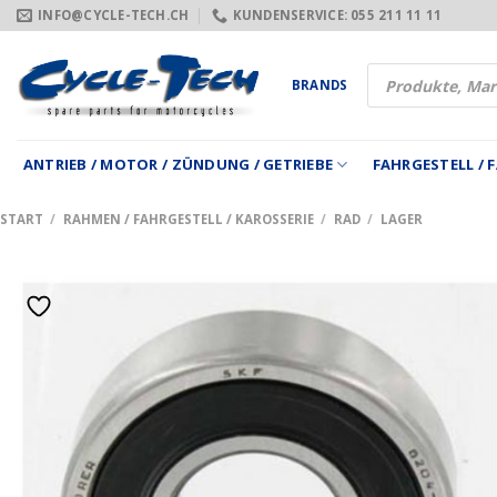
Zum
INFO@CYCLE-TECH.CH
KUNDENSERVICE: 055 211 11 11
Inhalt
springen
Products
BRANDS
search
ANTRIEB / MOTOR / ZÜNDUNG / GETRIEBE
FAHRGESTELL /
START
/
RAHMEN / FAHRGESTELL / KAROSSERIE
/
RAD
/
LAGER