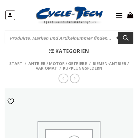
Zum
Inhalt
springen
Products
search
KATEGORIEN
START
/
ANTRIEB / MOTOR / GETRIEBE
/
RIEMEN-ANTRIEB /
VARIOMAT
/
KUPPLUNGSFEDERN