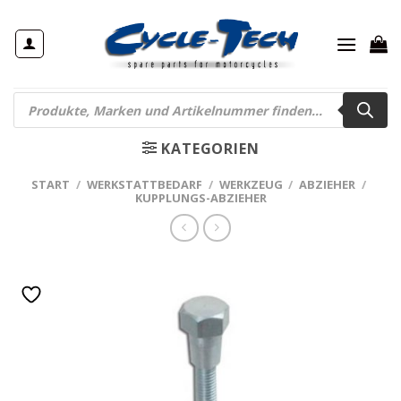
Zum
Inhalt
springen
Products
search
KATEGORIEN
START
/
WERKSTATTBEDARF
/
WERKZEUG
/
ABZIEHER
/
KUPPLUNGS-ABZIEHER