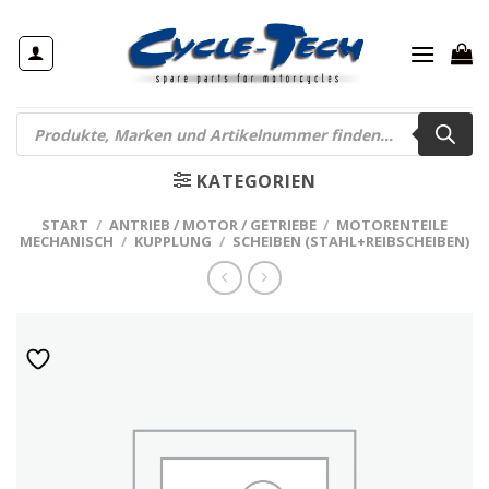
Zum
Inhalt
springen
Products
search
KATEGORIEN
START
/
ANTRIEB / MOTOR / GETRIEBE
/
MOTORENTEILE
MECHANISCH
/
KUPPLUNG
/
SCHEIBEN (STAHL+REIBSCHEIBEN)