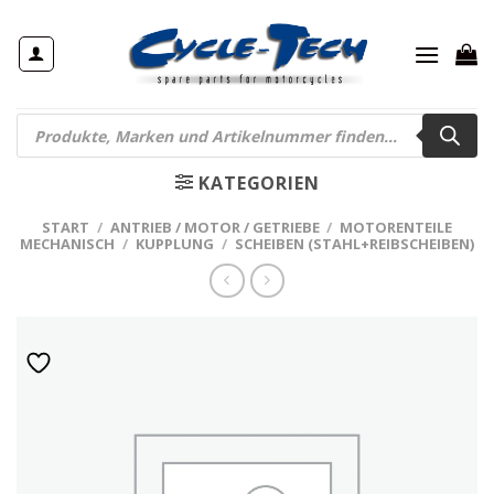
Zum
Inhalt
springen
Products
search
KATEGORIEN
START
/
ANTRIEB / MOTOR / GETRIEBE
/
MOTORENTEILE
MECHANISCH
/
KUPPLUNG
/
SCHEIBEN (STAHL+REIBSCHEIBEN)