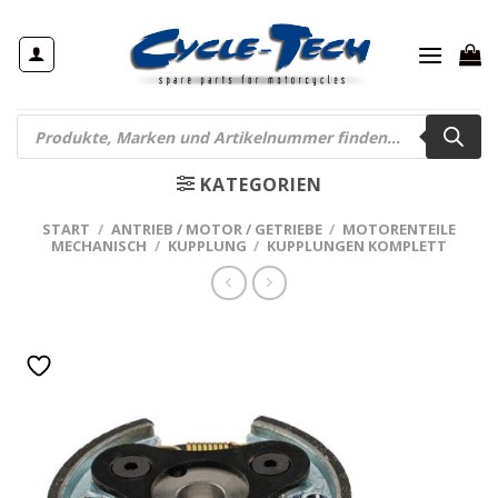
Zum
Inhalt
springen
Products
search
KATEGORIEN
START
/
ANTRIEB / MOTOR / GETRIEBE
/
MOTORENTEILE
MECHANISCH
/
KUPPLUNG
/
KUPPLUNGEN KOMPLETT