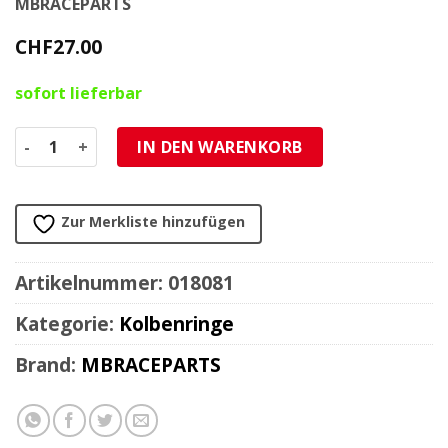
MBRACEPARTS
CHF
27.00
sofort lieferbar
Kolbenring zu MBR Schmiedekolben ZME, Italkit 47mm Men
IN DEN WARENKORB
Zur Merkliste hinzufügen
Artikelnummer:
018081
Kategorie:
Kolbenringe
Brand:
MBRACEPARTS