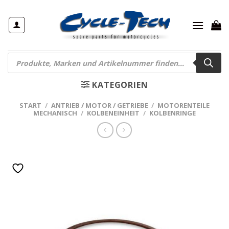
Zum
Inhalt
springen
Products
search
KATEGORIEN
START
/
ANTRIEB / MOTOR / GETRIEBE
/
MOTORENTEILE
MECHANISCH
/
KOLBENEINHEIT
/
KOLBENRINGE