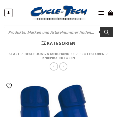
Zum
Inhalt
springen
Products
search
KATEGORIEN
START
/
BEKLEIDUNG & MERCHANDISE
/
PROTEKTOREN
/
KNIEPROTEKTOREN