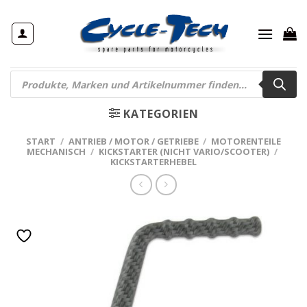
Zum
Inhalt
springen
Products
search
KATEGORIEN
START
/
ANTRIEB / MOTOR / GETRIEBE
/
MOTORENTEILE
MECHANISCH
/
KICKSTARTER (NICHT VARIO/SCOOTER)
/
KICKSTARTERHEBEL