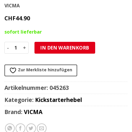
VICMA
CHF
44.90
sofort lieferbar
Kickstarter Minarelli AM6 alu carbon mat Menge
IN DEN WARENKORB
Zur Merkliste hinzufügen
Artikelnummer:
045263
Kategorie:
Kickstarterhebel
Brand:
VICMA