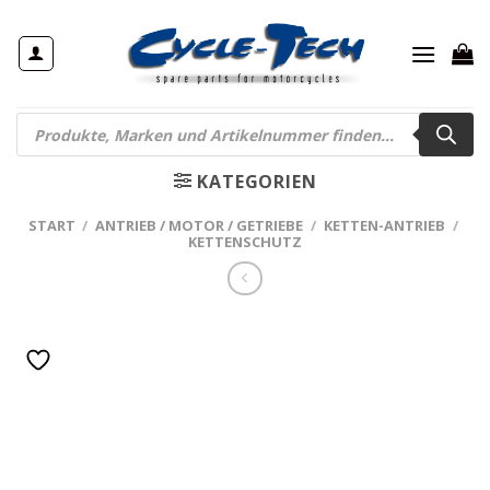
Zum
Inhalt
springen
Products
search
KATEGORIEN
START
/
ANTRIEB / MOTOR / GETRIEBE
/
KETTEN-ANTRIEB
/
KETTENSCHUTZ