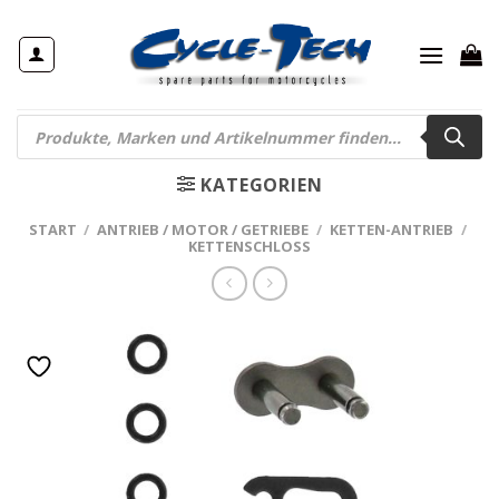
Zum
Inhalt
springen
Products
search
KATEGORIEN
START
/
ANTRIEB / MOTOR / GETRIEBE
/
KETTEN-ANTRIEB
/
KETTENSCHLOSS