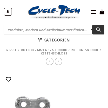
Zum
Inhalt
springen
Products
search
KATEGORIEN
START
/
ANTRIEB / MOTOR / GETRIEBE
/
KETTEN-ANTRIEB
/
KETTENSCHLOSS