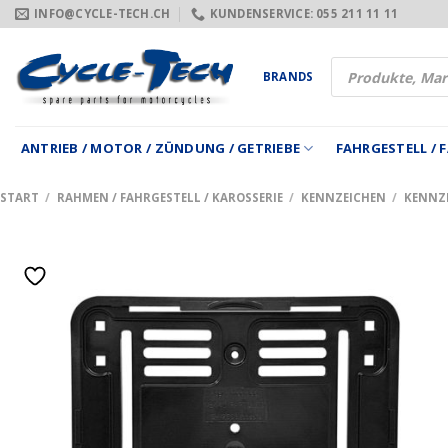
Zum
INFO@CYCLE-TECH.CH
KUNDENSERVICE: 055 211 11 11
Inhalt
springen
Products
BRANDS
search
ANTRIEB / MOTOR / ZÜNDUNG / GETRIEBE
FAHRGESTELL /
START
/
RAHMEN / FAHRGESTELL / KAROSSERIE
/
KENNZEICHEN
/
KENNZ