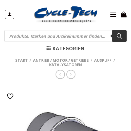
Zum
Inhalt
springen
Products
search
KATEGORIEN
START
/
ANTRIEB / MOTOR / GETRIEBE
/
AUSPUFF
/
KATALYSATOREN