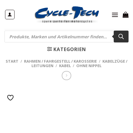
Zum
Inhalt
springen
Products
search
KATEGORIEN
START
/
RAHMEN / FAHRGESTELL / KAROSSERIE
/
KABELZÜGE /
LEITUNGEN
/
KABEL
/
OHNE NIPPEL