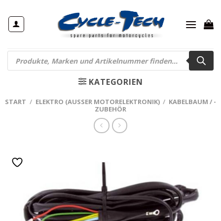
Zum
Inhalt
springen
Products
search
KATEGORIEN
START
/
ELEKTRO (AUSSER MOTORELEKTRONIK)
/
KABELBAUM / -
ZUBEHÖR