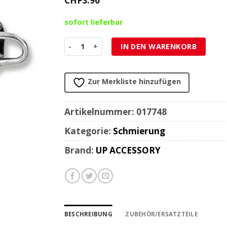
CHF
3.90
sofort lieferbar
Kabel/Seilzug Oeler/Schmiernippel schwarz fü
IN DEN WARENKORB
Zur Merkliste hinzufügen
Artikelnummer:
017748
Kategorie:
Schmierung
Brand:
UP ACCESSORY
BESCHREIBUNG
ZUBEHÖR/ERSATZTEILE