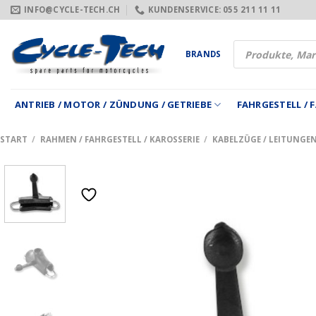
Zum
INFO@CYCLE-TECH.CH
KUNDENSERVICE: 055 211 11 11
Inhalt
springen
Products
BRANDS
search
ANTRIEB / MOTOR / ZÜNDUNG / GETRIEBE
FAHRGESTELL /
START
/
RAHMEN / FAHRGESTELL / KAROSSERIE
/
KABELZÜGE / LEITUNGE