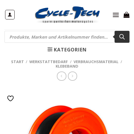
Zum
Inhalt
springen
Products
search
KATEGORIEN
START
/
WERKSTATTBEDARF
/
VERBRAUCHSMATERIAL
/
KLEBEBAND