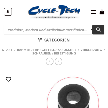
Zum
Inhalt
springen
Products
search
KATEGORIEN
START
/
RAHMEN / FAHRGESTELL / KAROSSERIE
/
VERKLEIDUNG
/
SCHRAUBEN / BEFESTIGUNG