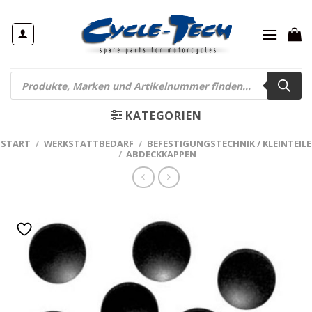
Zum
Inhalt
springen
Products
search
KATEGORIEN
START
/
WERKSTATTBEDARF
/
BEFESTIGUNGSTECHNIK / KLEINTEILE
/
ABDECKKAPPEN