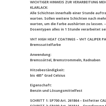
WICHTIGER HINWEIS ZUR VERARBEITUNG ME
KLARLACK:
Alle Schichten innerhalb einer Stunde auft
warten. Sollen weitere Schichten nach meh
warten, um die Farbe aushärten zu lassen. 
Dosentypen alles in 1 Stunde verarbeitet s
VHT HIGH HEAT COATINGS – VHT CALIPER P
Bremssattelfarbe
Anwendung:
Bremssättel, Bremstrommeln, Radnaben
Hitzebeständigkeit:
bis 485° Grad Celsius
Eigenschaft:
Benzin und Lösungsmittelfest
SCHRITT 1: SP700 Art. 261864 – Entfetter C
SCHRITT 2: SP100 Art. 261844 – Grundierun