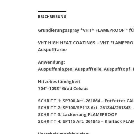
BESCHREIBUNG
Grundierungsspray *VHT* FLAMEPROOF™ für 
VHT HIGH HEAT COATINGS – VHT FLAMEPR
Auspufffarbe
Anwendung:
Auspuffanlagen, Auspuffteile, Auspufftopf,
Hitzebeständigkeit:
704°-1093° Grad Celsius
SCHRITT 1: SP700 Art. 261864 – Entfetter C
SCHRITT 2: SP100/SP118 Art. 261844/26184
SCHRITT 3: Lackierung FLAMEPROOF
SCHRITT 4: SP115 Art. 261845 – Klarlack FL
Verarbeitungshinweise: