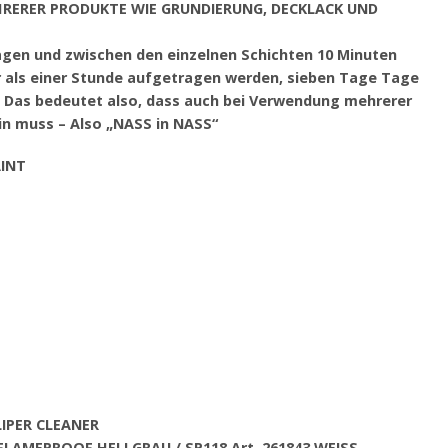
HRERER PRODUKTE WIE GRUNDIERUNG, DECKLACK UND
ragen und zwischen den einzelnen Schichten 10 Minuten
r als einer Stunde aufgetragen werden, sieben Tage Tage
– Das bedeutet also, dass auch bei Verwendung mehrerer
ein muss – Also „NASS in NASS“
AINT
ALIPER CLEANER
g FLAMEPROOF HELLGRAU / SP118 Art. 261843 WEISS