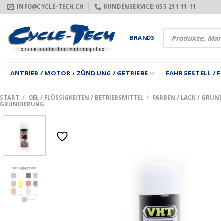
Zum
INFO@CYCLE-TECH.CH
KUNDENSERVICE: 055 211 11 11
Inhalt
springen
Products
BRANDS
search
ANTRIEB / MOTOR / ZÜNDUNG / GETRIEBE
FAHRGESTELL /
START
/
OEL / FLÜSSIGKEITEN / BETRIEBSMITTEL
/
FARBEN / LACK / GRU
GRUNDIERUNG