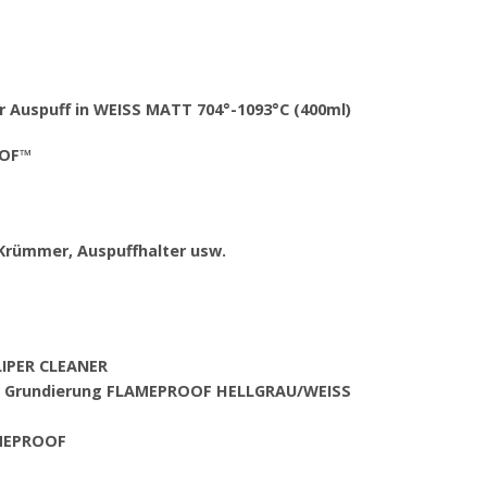
Auspuff in WEISS MATT 704°-1093°C (400ml)
OOF™
 Krümmer, Auspuffhalter usw.
ALIPER CLEANER
3 – Grundierung FLAMEPROOF HELLGRAU/WEISS
AMEPROOF