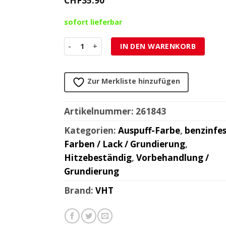
CHF
35.90
sofort lieferbar
Grundierungsspray VHT FLAMEPROOF für Auspuff
IN DEN WARENKORB
Zur Merkliste hinzufügen
Artikelnummer:
261843
Kategorien:
Auspuff-Farbe
,
benzinfe
Farben / Lack / Grundierung
,
Hitzebeständig
,
Vorbehandlung /
Grundierung
Brand:
VHT