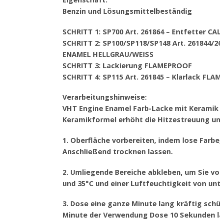
Benzin und Lösungsmittelbeständig
SCHRITT 1: SP700 Art. 261864 – Entfetter C
SCHRITT 2: SP100/SP118/SP148 Art. 261844
ENAMEL HELLGRAU/WEISS
SCHRITT 3: Lackierung FLAMEPROOF
SCHRITT 4: SP115 Art. 261845 – Klarlack FL
Verarbeitungshinweise:
VHT Engine Enamel Farb-Lacke mit Keramik
Keramikformel erhöht die Hitzestreuung un
1. Oberfläche vorbereiten, indem lose Farb
Anschließend trocknen lassen.
2. Umliegende Bereiche abkleben, um Sie v
und 35°C und einer Luftfeuchtigkeit von u
3. Dose eine ganze Minute lang kräftig schü
Minute der Verwendung Dose 10 Sekunden l