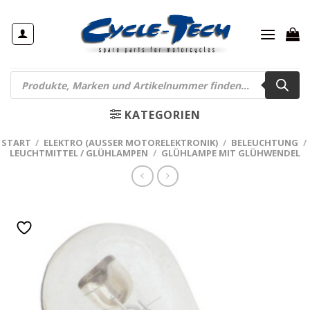
Zum
Inhalt
springen
Products
search
KATEGORIEN
START
/
ELEKTRO (AUSSER MOTORELEKTRONIK)
/
BELEUCHTUNG
/
LEUCHTMITTEL / GLÜHLAMPEN
/
GLÜHLAMPE MIT GLÜHWENDEL