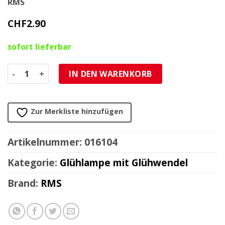
RMS
CHF
2.90
sofort lieferbar
Glühlampe BA15d 6V 15/15W weiss (mit Voll-/Abblendlicht)
IN DEN WARENKORB
Zur Merkliste hinzufügen
Artikelnummer:
016104
Kategorie:
Glühlampe mit Glühwendel
Brand:
RMS