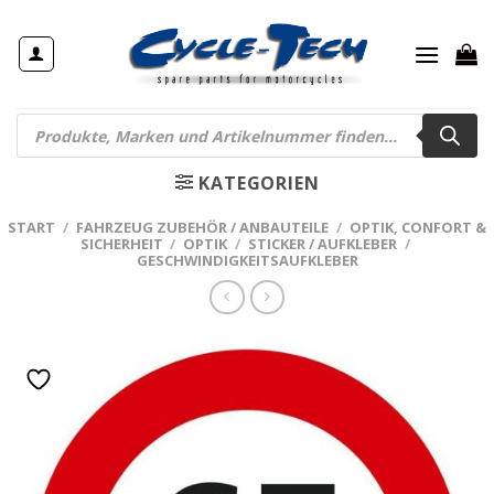
Zum
Inhalt
springen
Products
search
KATEGORIEN
START
/
FAHRZEUG ZUBEHÖR / ANBAUTEILE
/
OPTIK, CONFORT &
SICHERHEIT
/
OPTIK
/
STICKER / AUFKLEBER
/
GESCHWINDIGKEITSAUFKLEBER