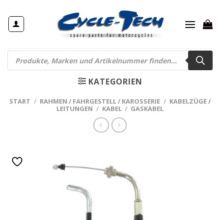
Zum
Inhalt
springen
Products
search
KATEGORIEN
START
/
RAHMEN / FAHRGESTELL / KAROSSERIE
/
KABELZÜGE /
LEITUNGEN
/
KABEL
/
GASKABEL