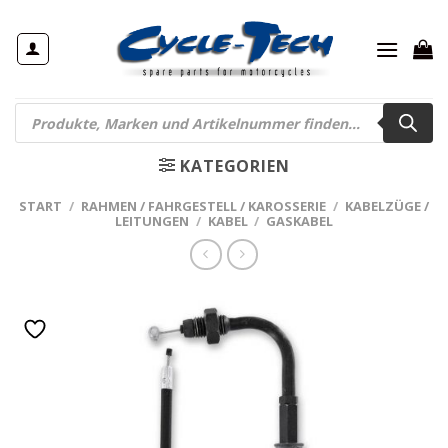
Zum
Inhalt
springen
Products
search
KATEGORIEN
START
/
RAHMEN / FAHRGESTELL / KAROSSERIE
/
KABELZÜGE /
LEITUNGEN
/
KABEL
/
GASKABEL