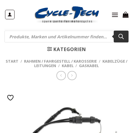
Zum
Inhalt
springen
Products
search
KATEGORIEN
START
/
RAHMEN / FAHRGESTELL / KAROSSERIE
/
KABELZÜGE /
LEITUNGEN
/
KABEL
/
GASKABEL