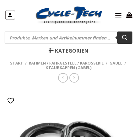
Zum
Inhalt
springen
Products
search
KATEGORIEN
START
/
RAHMEN / FAHRGESTELL / KAROSSERIE
/
GABEL
/
STAUBKAPPEN (GABEL)