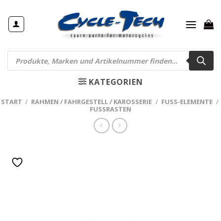
Zum
Inhalt
springen
Products
search
KATEGORIEN
START
/
RAHMEN / FAHRGESTELL / KAROSSERIE
/
FUSS-ELEMENTE
/
FUSSRASTEN