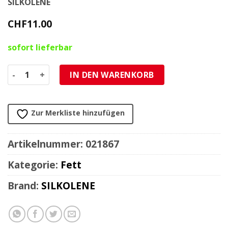
SILKOLENE
CHF
11.00
sofort lieferbar
Fett Silkolene Renolit LX EP2 Lithiumfett für Fettpresse 4
IN DEN WARENKORB
Zur Merkliste hinzufügen
Artikelnummer:
021867
Kategorie:
Fett
Brand:
SILKOLENE