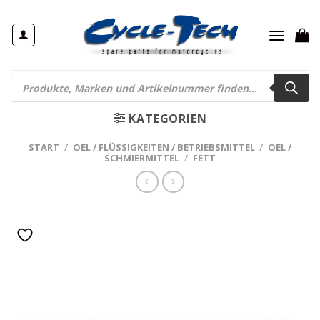
Zum
Inhalt
springen
Products
search
KATEGORIEN
START
/
OEL / FLÜSSIGKEITEN / BETRIEBSMITTEL
/
OEL /
SCHMIERMITTEL
/
FETT