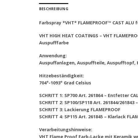
BESCHREIBUNG
Farbspray *VHT* FLAMEPROOF™ CAST ALU für
VHT HIGH HEAT COATINGS – VHT FLAMEPR
Auspufffarbe
Anwendung:
Auspuffanlagen, Auspuffteile, Auspufftopf,
Hitzebeständigkeit:
704°-1093° Grad Celsius
SCHRITT 1: SP700 Art. 261864 – Entfetter C
SCHRITT 2: SP100/SP118 Art. 261844/26184
SCHRITT 3: Lackierung FLAMEPROOF
SCHRITT 4: SP115 Art. 261845 – Klarlack FL
Verarbeitungshinweise:
VHT Flame Proof Farb-Lacke mit Keramik w