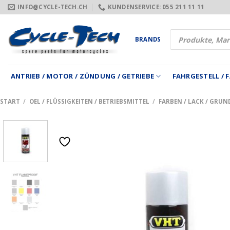
Zum
INFO@CYCLE-TECH.CH
KUNDENSERVICE: 055 211 11 11
Inhalt
springen
Products
BRANDS
search
ANTRIEB / MOTOR / ZÜNDUNG / GETRIEBE
FAHRGESTELL /
START
/
OEL / FLÜSSIGKEITEN / BETRIEBSMITTEL
/
FARBEN / LACK / GRU