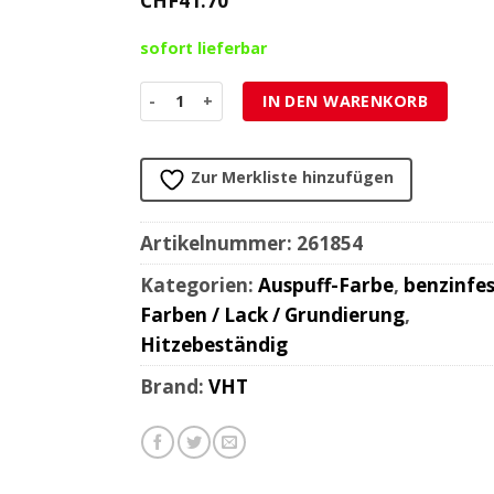
CHF
41.70
sofort lieferbar
Farbspray VHT FLAMEPROOF CAST ALU für Auspuf
IN DEN WARENKORB
Zur Merkliste hinzufügen
Artikelnummer:
261854
Kategorien:
Auspuff-Farbe
,
benzinfe
Farben / Lack / Grundierung
,
Hitzebeständig
Brand:
VHT