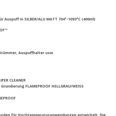
 Auspuff in SILBER/ALU MATT 704°-1093°C (400ml)
OOF™
 Krümmer, Auspuffhalter usw.
ALIPER CLEANER
3 – Grundierung FLAMEPROOF HELLGRAU/WEISS
AMEPROOF
urden für Hochtemperaturanwendungen entwickelt. Die