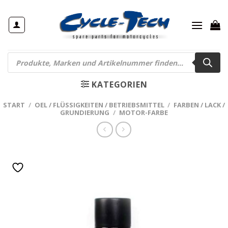
Zum
Inhalt
springen
Products
search
KATEGORIEN
START
/
OEL / FLÜSSIGKEITEN / BETRIEBSMITTEL
/
FARBEN / LACK /
GRUNDIERUNG
/
MOTOR-FARBE