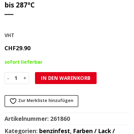
bis 287°C
VHT
CHF
29.90
sofort lieferbar
Farbspray VHT ENGINE ENAMEL für Motor/Getriebe in SCH
IN DEN WARENKORB
Zur Merkliste hinzufügen
Artikelnummer:
261860
Kategorien:
benzinfest
,
Farben / Lack /