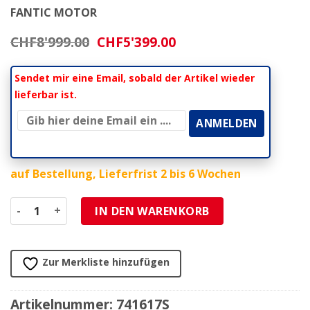
FANTIC MOTOR
Ursprünglicher
Aktueller
CHF
8'999.00
CHF
5'399.00
Preis
Preis
war:
ist:
Sendet mir eine Email, sobald der Artikel wieder
CHF8'999.00
CHF5'399.00.
lieferbar ist.
auf Bestellung, Lieferfrist 2 bis 6 Wochen
FANTIC E-Bike Integra XEF 1.9 720Wh 190mm Carbon Team R
IN DEN WARENKORB
Zur Merkliste hinzufügen
Artikelnummer:
741617S