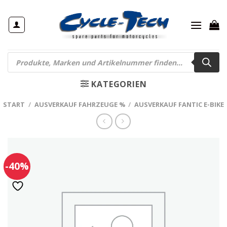
Zum
Inhalt
springen
Products
search
KATEGORIEN
START
/
AUSVERKAUF FAHRZEUGE %
/
AUSVERKAUF FANTIC E-BIKE
-40%