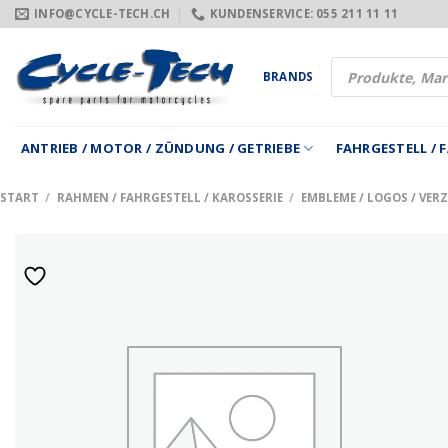
Zum
INFO@CYCLE-TECH.CH
KUNDENSERVICE: 055 211 11 11
Inhalt
springen
Products
BRANDS
search
ANTRIEB / MOTOR / ZÜNDUNG / GETRIEBE
FAHRGESTELL /
START
/
RAHMEN / FAHRGESTELL / KAROSSERIE
/
EMBLEME / LOGOS / VER