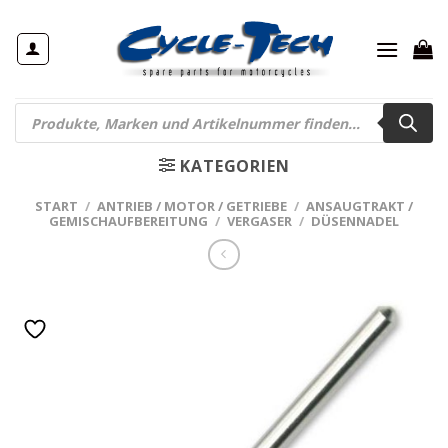
Zum
Inhalt
springen
Products
search
KATEGORIEN
START
/
ANTRIEB / MOTOR / GETRIEBE
/
ANSAUGTRAKT /
GEMISCHAUFBEREITUNG
/
VERGASER
/
DÜSENNADEL