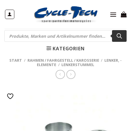
Zum
Inhalt
springen
Products
search
KATEGORIEN
START
/
RAHMEN / FAHRGESTELL / KAROSSERIE
/
LENKER, -
ELEMENTE
/
LENKERSTUMMEL