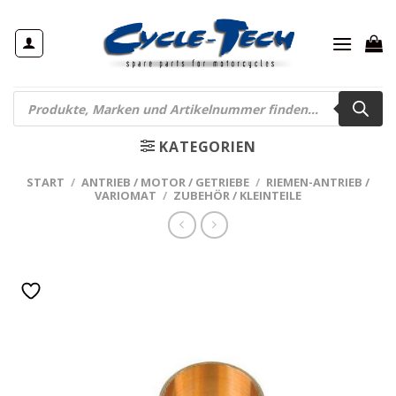
Zum
Inhalt
springen
Products
search
KATEGORIEN
START
/
ANTRIEB / MOTOR / GETRIEBE
/
RIEMEN-ANTRIEB /
VARIOMAT
/
ZUBEHÖR / KLEINTEILE