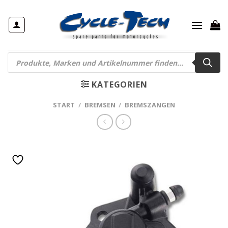
Zum
Inhalt
springen
Products
search
KATEGORIEN
START
/
BREMSEN
/
BREMSZANGEN