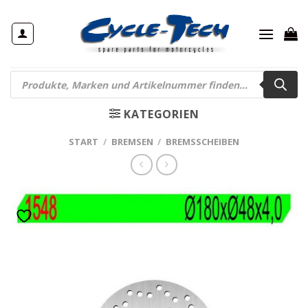
Zum
Inhalt
springen
Products
search
KATEGORIEN
START
/
BREMSEN
/
BREMSSCHEIBEN