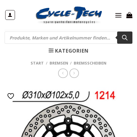
Zum
Inhalt
springen
Products
search
KATEGORIEN
START
/
BREMSEN
/
BREMSSCHEIBEN