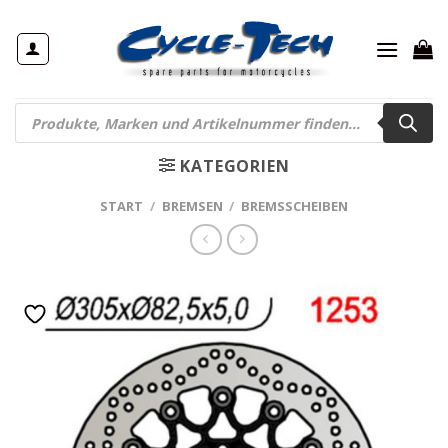
Zum
Inhalt
springen
Products
search
KATEGORIEN
START
/
BREMSEN
/
BREMSSCHEIBEN