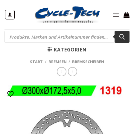
Zum
Inhalt
springen
Products
search
KATEGORIEN
START
/
BREMSEN
/
BREMSSCHEIBEN