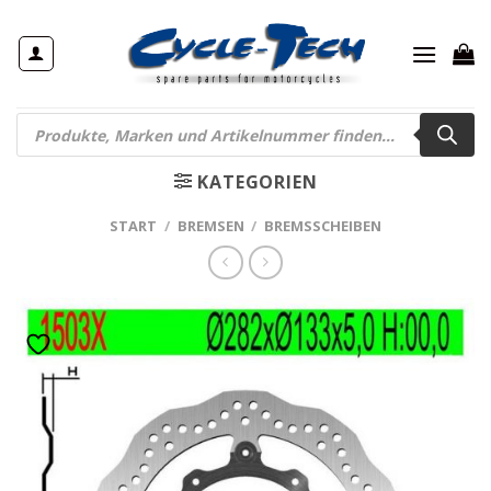
Zum
Inhalt
springen
Products
search
KATEGORIEN
START
/
BREMSEN
/
BREMSSCHEIBEN