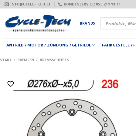
Zum
INFO@CYCLE-TECH.CH
KUNDENSERVICE: 055 211 11 11
Inhalt
springen
Products
BRANDS
search
ANTRIEB / MOTOR / ZÜNDUNG / GETRIEBE
FAHRGESTELL /
START
/
BREMSEN
/
BREMSSCHEIBEN