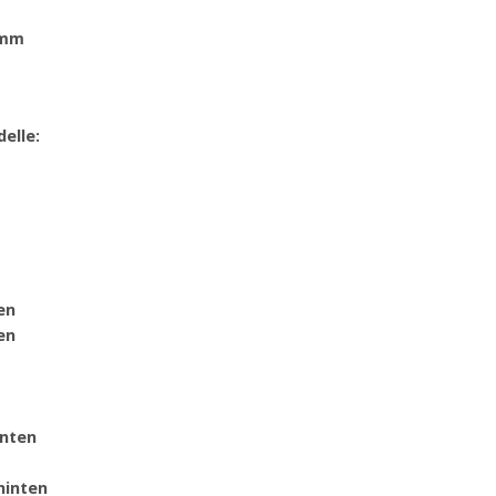
5mm
elle:
en
en
inten
hinten