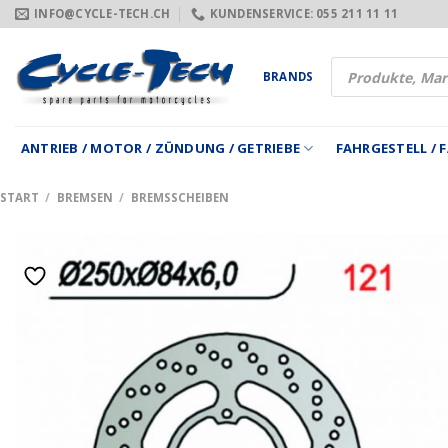
Zum
INFO@CYCLE-TECH.CH
KUNDENSERVICE: 055 211 11 11
Inhalt
springen
Products
BRANDS
search
ANTRIEB / MOTOR / ZÜNDUNG / GETRIEBE
FAHRGESTELL /
START
/
BREMSEN
/
BREMSSCHEIBEN