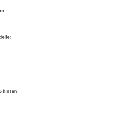
mm
elle:
6 hinten